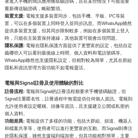
者進入手機的簡訊應用獲取驗證碼，且在某些情況下可能需要
重新傳送驗證碼，略顯繁瑣。
裝置支援:
電報支援多裝置同步，包括手機、平板、PC等裝
置，可以在多個裝置上同時登入並同步訊息。而WhatsApp雖然
提供多裝置支援，但其同步限制較多，例如在多個裝置上登入
時，只能在主裝置保持連線，其他裝置可能會出現問題。
隱私保護:
電報在隱私保護方面提供了更豐富的設定，包括自定
義哪些人可以看到最後線上時間、個人資料和電話號碼等。
WhatsApp雖然也支援隱私設定，但相對較為簡單，尤其在群組
隱私和資訊管理方面功能不如電報靈活。
電報與Signal註冊及使用體驗的對比
註冊流程:
電報與Signal的註冊流程都要求手機號碼驗證，但
Signal注重匿名性，註冊過程中無需提供任何個人資訊。電報則
允許使用者設定暱稱、頭像等資訊，且支援建立公開或私密的
個人資料。
功能差異:
電報提供了多樣的功能，包括大群組、頻道、機器人
和檔案共享等，使用者可以進行更豐富的互動。而Signal則專注
於隱私保護，雖然支援端到端加密，但其功能相對簡單，主要