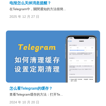
电报怎么关掉消息提醒？
在Telegram中，關閉通知的方法很簡...
2025 年 12 月 27 日
怎么看Telegram的缓存？
查看Telegram缓存的方法：打开Te...
2024 年 10 月 20 日