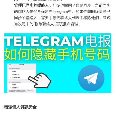
管理已同步的聯絡人
：即使你關閉了自動同步，之前同步
的聯絡人仍然會保留在Telegram中。如果你想刪除這些已
同步的聯絡人，需要手動去聯絡人列表中移除他們，或透
過設定中的“刪除聯絡人”選項批次處理。
增強個人資訊安全