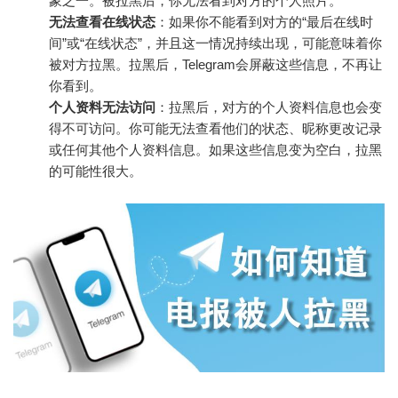
象之一。被拉黑后，你无法看到对方的个人照片。
无法查看在线状态
：如果你不能看到对方的“最后在线时
间”或“在线状态”，并且这一情况持续出现，可能意味着你
被对方拉黑。拉黑后，Telegram会屏蔽这些信息，不再让
你看到。
个人资料无法访问
：拉黑后，对方的个人资料信息也会变
得不可访问。你可能无法查看他们的状态、昵称更改记录
或任何其他个人资料信息。如果这些信息变为空白，拉黑
的可能性很大。