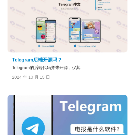
Telegram后端开源吗？
Telegram的后端代码并未开源，仅其...
2024 年 10 月 15 日