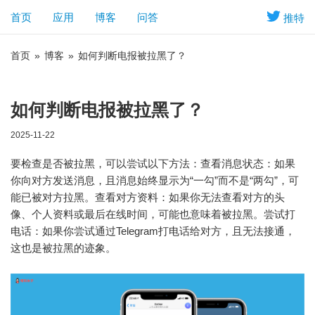
首页
应用
博客
问答
推特
首页
»
博客
»
如何判断电报被拉黑了？
如何判断电报被拉黑了？
2025-11-22
要检查是否被拉黑，可以尝试以下方法：查看消息状态：如果
你向对方发送消息，且消息始终显示为“一勾”而不是“两勾”，可
能已被对方拉黑。查看对方资料：如果你无法查看对方的头
像、个人资料或最后在线时间，可能也意味着被拉黑。尝试打
电话：如果你尝试通过Telegram打电话给对方，且无法接通，
这也是被拉黑的迹象。