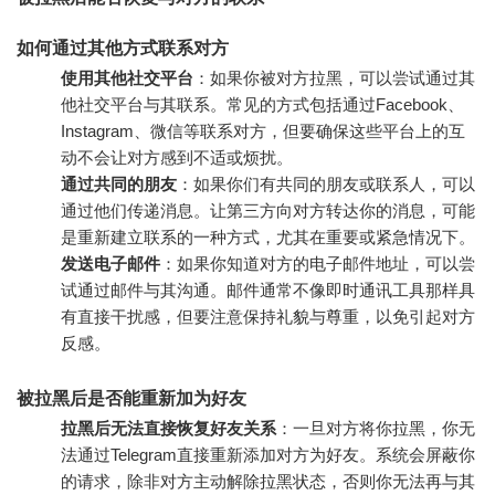
如何通过其他方式联系对方
使用其他社交平台
：如果你被对方拉黑，可以尝试通过其
他社交平台与其联系。常见的方式包括通过Facebook、
Instagram、微信等联系对方，但要确保这些平台上的互
动不会让对方感到不适或烦扰。
通过共同的朋友
：如果你们有共同的朋友或联系人，可以
通过他们传递消息。让第三方向对方转达你的消息，可能
是重新建立联系的一种方式，尤其在重要或紧急情况下。
发送电子邮件
：如果你知道对方的电子邮件地址，可以尝
试通过邮件与其沟通。邮件通常不像即时通讯工具那样具
有直接干扰感，但要注意保持礼貌与尊重，以免引起对方
反感。
被拉黑后是否能重新加为好友
拉黑后无法直接恢复好友关系
：一旦对方将你拉黑，你无
法通过Telegram直接重新添加对方为好友。系统会屏蔽你
的请求，除非对方主动解除拉黑状态，否则你无法再与其