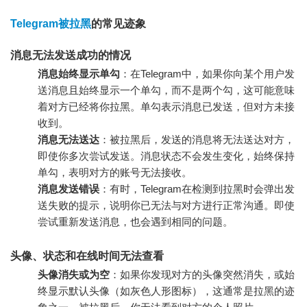
Telegram被拉黑
的常见迹象
消息无法发送成功的情况
消息始终显示单勾
：在Telegram中，如果你向某个用户发
送消息且始终显示一个单勾，而不是两个勾，这可能意味
着对方已经将你拉黑。单勾表示消息已发送，但对方未接
收到。
消息无法送达
：被拉黑后，发送的消息将无法送达对方，
即使你多次尝试发送。消息状态不会发生变化，始终保持
单勾，表明对方的账号无法接收。
消息发送错误
：有时，Telegram在检测到拉黑时会弹出发
送失败的提示，说明你已无法与对方进行正常沟通。即使
尝试重新发送消息，也会遇到相同的问题。
头像、状态和在线时间无法查看
头像消失或为空
：如果你发现对方的头像突然消失，或始
终显示默认头像（如灰色人形图标），这通常是拉黑的迹