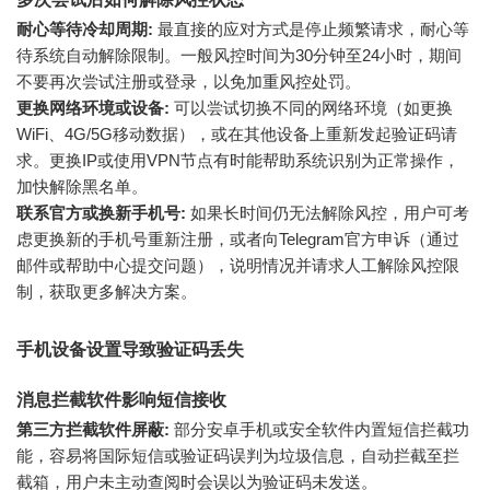
耐心等待冷却周期:
最直接的应对方式是停止频繁请求，耐心等
待系统自动解除限制。一般风控时间为30分钟至24小时，期间
不要再次尝试注册或登录，以免加重风控处罚。
更换网络环境或设备:
可以尝试切换不同的网络环境（如更换
WiFi、4G/5G移动数据），或在其他设备上重新发起验证码请
求。更换IP或使用VPN节点有时能帮助系统识别为正常操作，
加快解除黑名单。
联系官方或换新手机号:
如果长时间仍无法解除风控，用户可考
虑更换新的手机号重新注册，或者向Telegram官方申诉（通过
邮件或帮助中心提交问题），说明情况并请求人工解除风控限
制，获取更多解决方案。
手机设备设置导致验证码丢失
消息拦截软件影响短信接收
第三方拦截软件屏蔽:
部分安卓手机或安全软件内置短信拦截功
能，容易将国际短信或验证码误判为垃圾信息，自动拦截至拦
截箱，用户未主动查阅时会误以为验证码未发送。