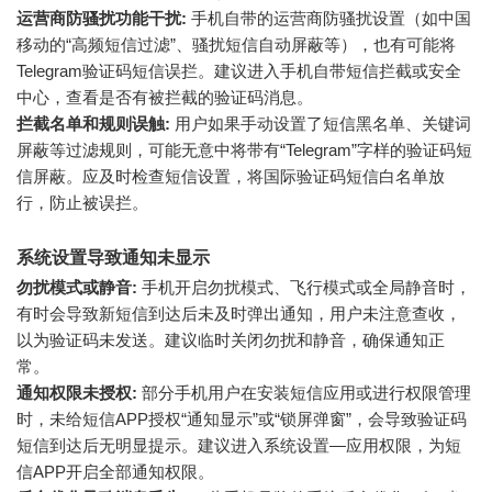
运营商防骚扰功能干扰:
手机自带的运营商防骚扰设置（如中国
移动的“高频短信过滤”、骚扰短信自动屏蔽等），也有可能将
Telegram验证码短信误拦。建议进入手机自带短信拦截或安全
中心，查看是否有被拦截的验证码消息。
拦截名单和规则误触:
用户如果手动设置了短信黑名单、关键词
屏蔽等过滤规则，可能无意中将带有“Telegram”字样的验证码短
信屏蔽。应及时检查短信设置，将国际验证码短信白名单放
行，防止被误拦。
系统设置导致通知未显示
勿扰模式或静音:
手机开启勿扰模式、飞行模式或全局静音时，
有时会导致新短信到达后未及时弹出通知，用户未注意查收，
以为验证码未发送。建议临时关闭勿扰和静音，确保通知正
常。
通知权限未授权:
部分手机用户在安装短信应用或进行权限管理
时，未给短信APP授权“通知显示”或“锁屏弹窗”，会导致验证码
短信到达后无明显提示。建议进入系统设置—应用权限，为短
信APP开启全部通知权限。