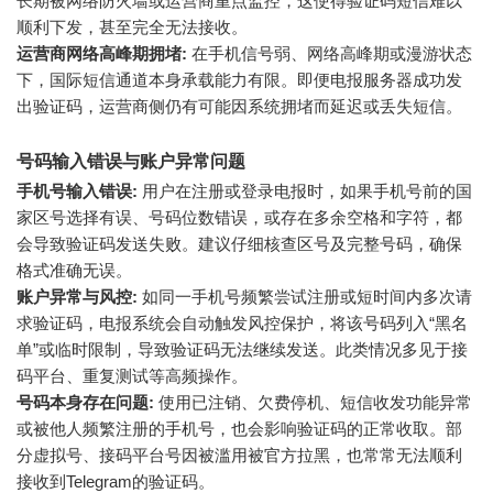
长期被网络防火墙或运营商重点监控，这使得验证码短信难以
顺利下发，甚至完全无法接收。
运营商网络高峰期拥堵:
在手机信号弱、网络高峰期或漫游状态
下，国际短信通道本身承载能力有限。即便电报服务器成功发
出验证码，运营商侧仍有可能因系统拥堵而延迟或丢失短信。
号码输入错误与账户异常问题
手机号输入错误:
用户在注册或登录电报时，如果手机号前的国
家区号选择有误、号码位数错误，或存在多余空格和字符，都
会导致验证码发送失败。建议仔细核查区号及完整号码，确保
格式准确无误。
账户异常与风控:
如同一手机号频繁尝试注册或短时间内多次请
求验证码，电报系统会自动触发风控保护，将该号码列入“黑名
单”或临时限制，导致验证码无法继续发送。此类情况多见于接
码平台、重复测试等高频操作。
号码本身存在问题:
使用已注销、欠费停机、短信收发功能异常
或被他人频繁注册的手机号，也会影响验证码的正常收取。部
分虚拟号、接码平台号因被滥用被官方拉黑，也常常无法顺利
接收到Telegram的验证码。