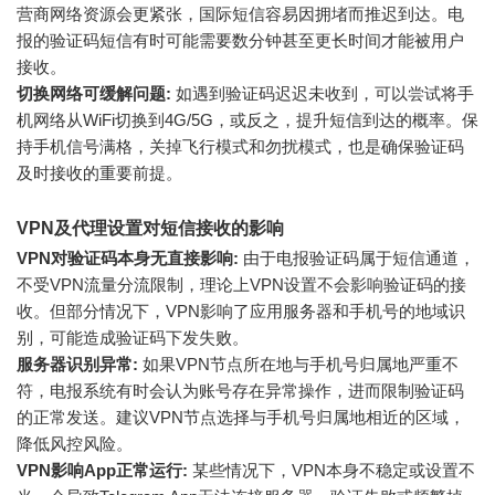
营商网络资源会更紧张，国际短信容易因拥堵而推迟到达。电
报的验证码短信有时可能需要数分钟甚至更长时间才能被用户
接收。
切换网络可缓解问题:
如遇到验证码迟迟未收到，可以尝试将手
机网络从WiFi切换到4G/5G，或反之，提升短信到达的概率。保
持手机信号满格，关掉飞行模式和勿扰模式，也是确保验证码
及时接收的重要前提。
VPN及代理设置对短信接收的影响
VPN对验证码本身无直接影响:
由于电报验证码属于短信通道，
不受VPN流量分流限制，理论上VPN设置不会影响验证码的接
收。但部分情况下，VPN影响了应用服务器和手机号的地域识
别，可能造成验证码下发失败。
服务器识别异常:
如果VPN节点所在地与手机号归属地严重不
符，电报系统有时会认为账号存在异常操作，进而限制验证码
的正常发送。建议VPN节点选择与手机号归属地相近的区域，
降低风控风险。
VPN影响App正常运行:
某些情况下，VPN本身不稳定或设置不