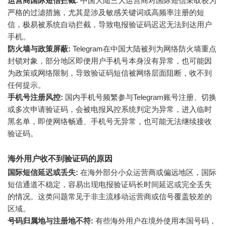
运营商国际短信拦截:
中国大陆三大运营商对国际短信采取较为
严格的过滤措施，尤其是涉及敏感关键词或高频率注册的短
信，极易被系统自动拦截，导致电报验证码迟迟无法到达用户
手机。
防火墙与政策屏蔽:
Telegram在中国大陆被列为网络防火墙重点
封锁对象，部分地区即便用户手机号本身没有异常，也可能因
为政策或网络限制，导致验证码短信被网络层面阻断，收不到
任何提示。
手机号注册风控:
国内手机号频繁参与Telegram账号注册、切换
或多次申请验证码，会被电报风控系统判定为异常，进入临时
黑名单，即使网络畅通、手机号无异常，也可能无法继续接收
验证码。
海外用户收不到验证码的原因
国际短信延迟或丢失:
在海外部分小众运营商或偏远地区，国际
短信通道不稳定，容易出现电报验证码长时间延迟或完全丢失
的情况。这类问题常见于非主流移动运营商或信号覆盖较差的
区域。
号码归属地与注册地不符:
有些海外用户在境外使用本国号码，