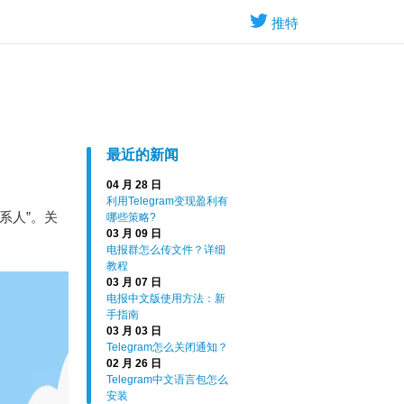
推特
最近的新闻
04 月 28 日
利用Telegram变现盈利有
联系人”。关
哪些策略?
03 月 09 日
电报群怎么传文件？详细
教程
03 月 07 日
电报中文版使用方法：新
手指南
03 月 03 日
Telegram怎么关闭通知？
02 月 26 日
Telegram中文语言包怎么
安装