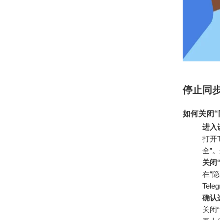
停止同
如何关闭“
进入
打开
全”
关闭
在“
Te
确认
关闭