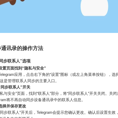
步通讯录的操作方法
同步联系人”选项
设置页面找到“隐私与安全”
Telegram应用，点击右下角的“设置”图标（或左上角菜单按钮），选
。这是管理联系人同步的主要入口。
“同步联系人”开关
隐私与安全”页面，找到“联系人”部分，将“同步联系人”开关关闭。关闭
legram将不再自动同步设备通讯录中的联系人信息。
选择并保存更改
“同步联系人”开关后，Telegram会提示您确认更改。确认后设置生