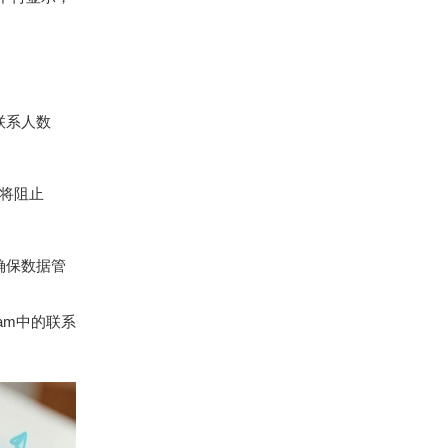
联系人数
这将阻止
，确保数据管
am中的联系