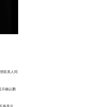
以管理联系人同
会提示确认删
不再显示，