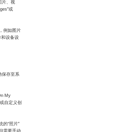
，图片、视
es”或
，例如图片
操作和设备设
自动保存至系
。
 My
”或自定义创
统的“照片”
但需要手动