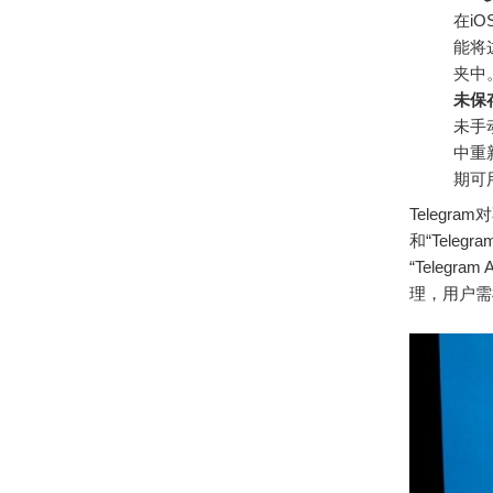
在i
能将这
夹中
未保
未手
中重
期可
Telegr
和“Teleg
“Teleg
理，用户需