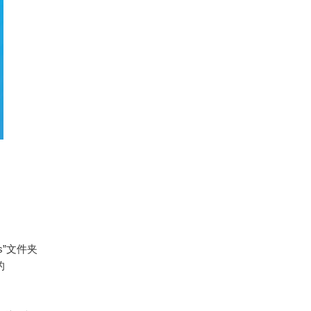
s”文件夹
的