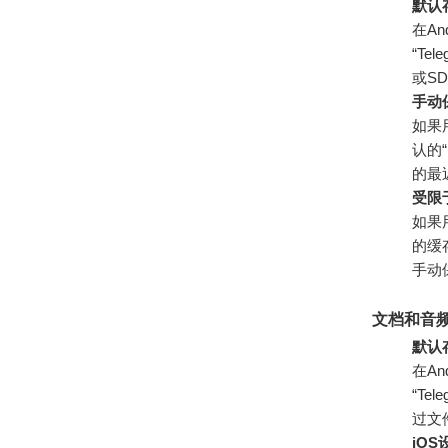
默认
在An
“Te
或S
手动
如果
认的“
的最
受限
如果
的缓
手动
文档和音
默认存
在An
“Te
过文
iO