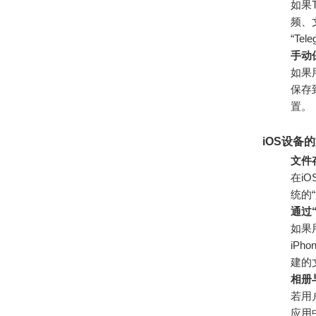
如果T
频、文
“Te
手动
如果
保存
置。
iOS设备
文件存
在i
统的
通过
如果
iPho
建的
相册
若用
应用