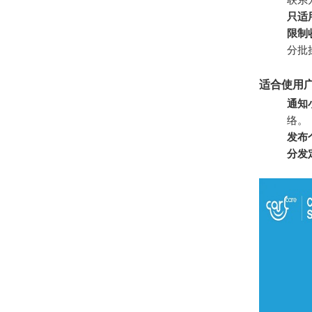
只适
限制
分批
适合使用
通知
络。
发布
分发