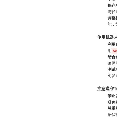
保存
与代
调整
能，
使用机器
利用T
用
se
结合
确保
测试
免发
注意遵守T
禁止
避免
尊重
据保