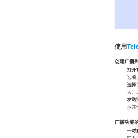
使用
Tel
创建广播
打开T
选项
选择
人）
发送
示其
广播功能
一对
联系