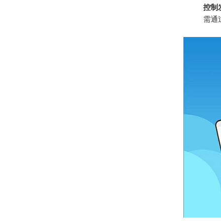
控制
需通