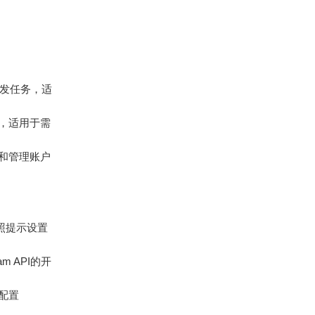
群发任务，适
能，适用于需
息和管理账户
按照提示设置
am API的开
。配置