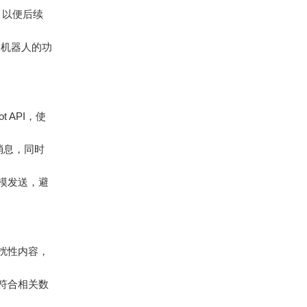
存，以便后续
义机器人的功
t API，使
消息，同时
模发送，避
扰性内容，
符合相关数