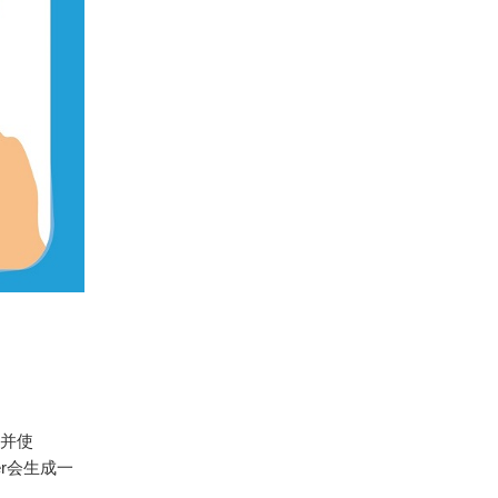
”并使
er会生成一