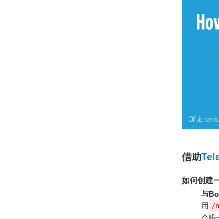
借助
Te
如何创建一个
与Bo
用
/n
个唯