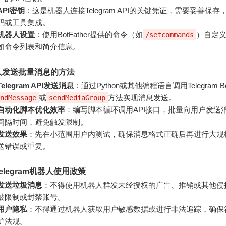
API密钥
：这是机器人连接Telegram API的关键凭证，需要妥善保
码或工具集成。
机器人设置
：使用BotFather提供的命令（如
）自定
/setcommands
如命令列表和简介信息。
人发送批量消息的方法
elegram API发送消息
：通过Python或其他编程语言调用Telegram Bo
或
方法实现消息发送。
ndMessage
sendMediaGroup
自动化脚本优化效率
：编写脚本循环调用API接口，批量向用户发送
间隔时间，避免触发限制。
发送效果
：先在小范围用户内测试，确保消息格式正确后再进行大规
送错误或重复。
elegram机器人使用政策
发送垃圾消息
：不得使用机器人群发未经授权的广告、推销或其他侵
被限制或封禁账号。
用户隐私
：不得通过机器人获取用户敏感数据或进行非法追踪，确保
护法规。