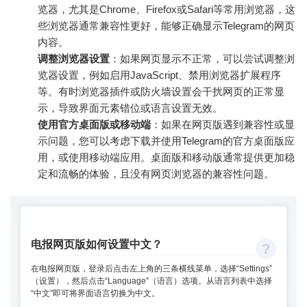
览器，尤其是Chrome、Firefox或Safari等常用浏览器，这
些浏览器通常兼容性更好，能够正确显示Telegram的网页
内容。
调整浏览器设置
：如果网页显示不正常，可以尝试调整浏
览器设置，例如启用JavaScript、禁用浏览器扩展程序
等。有时浏览器插件或防火墙设置会干扰网页的正常显
示，导致界面元素错位或语言设置无效。
使用官方桌面版或移动端
：如果在网页版遇到兼容性或显
示问题，您可以考虑下载并使用Telegram的官方桌面版应
用，或使用移动端应用。桌面版和移动版通常提供更加稳
定和流畅的体验，且没有网页浏览器的兼容性问题。
电报网页版如何设置中文？
在电报网页版，登录后点击左上角的三条横线菜单，选择“Settings”
（设置），然后点击“Language”（语言）选项。从语言列表中选择
“中文”即可将界面语言切换为中文。