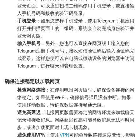
登录页面。可以通过扫描二维码使用手机登录，或直接输
入手机号码和接收的验证码登录。
手机登录
：如果您选择手机登录，使用Telegram手机应用
打开并扫描页面上的二维码，系统会自动完成身份验证并
登录网页版。
输入手机号
：另外，您也可以直接在网页版上输入您的
Telegram注册手机号码，接收短信验证码后输入验证码完
成登录。这样您便可以在电脑或移动设备的浏览器中访问
Telegram，进行聊天和管理设置。
确保连接稳定以加载网页
检查网络连接
：在使用电报网页版时，确保设备连接的网
络稳定。如果使用Wi-Fi，确保信号强且没有中断。如果
使用移动数据，请确保数据连接畅通无阻。
避免高延迟
：电报网页版需要稳定的网络环境来加载聊天
记录和接收消息。网络延迟过高可能导致消息无法即时同
步，或者加载页面时出现卡顿现象。
避免使用VPN
：使用
VPN
可能会导致连接速度变慢，影响