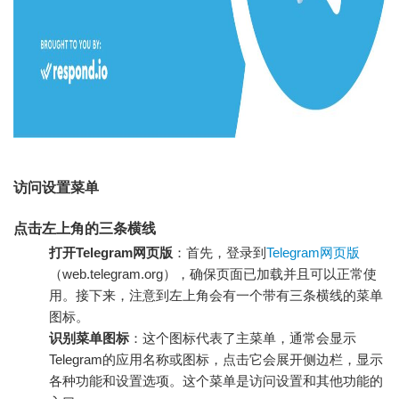
访问设置菜单
点击左上角的三条横线
打开Telegram网页版
：首先，登录到
Telegram网页版
（web.telegram.org），确保页面已加载并且可以正常使
用。接下来，注意到左上角会有一个带有三条横线的菜单
图标。
识别菜单图标
：这个图标代表了主菜单，通常会显示
Telegram的应用名称或图标，点击它会展开侧边栏，显示
各种功能和设置选项。这个菜单是访问设置和其他功能的