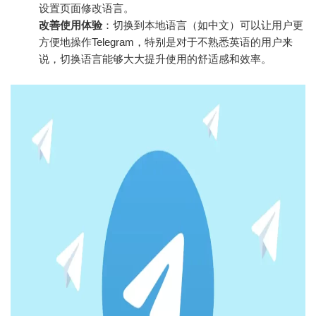
设置页面修改语言。
改善使用体验
：切换到本地语言（如中文）可以让用户更
方便地操作Telegram，特别是对于不熟悉英语的用户来
说，切换语言能够大大提升使用的舒适感和效率。