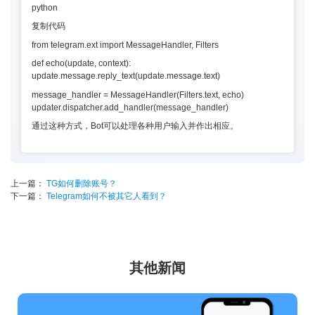
python
复制代码
from telegram.ext import MessageHandler, Filters
def echo(update, context):
update.message.reply_text(update.message.text)
message_handler = MessageHandler(Filters.text, echo)
updater.dispatcher.add_handler(message_handler)
通过这种方式，Bot可以处理各种用户输入并作出相应。
上一篇：
TG如何删除账号？
下一篇：
Telegram如何不被其它人看到？
其他新闻