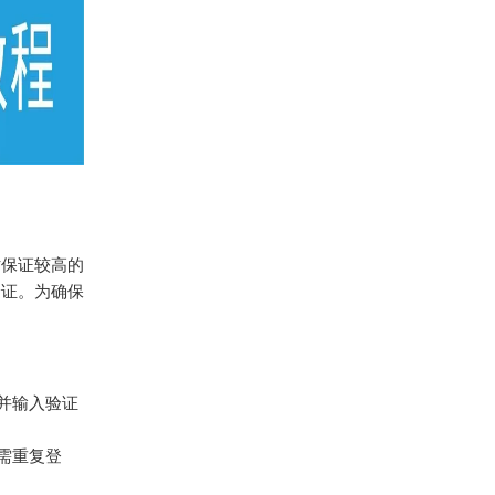
时保证较高的
验证。为确保
并输入验证
需重复登