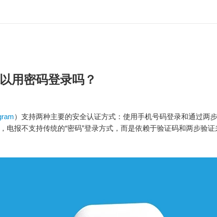
以用密码登录吗？
gram
）支持两种主要的安全认证方式：使用手机号码登录和通过两
，电报不支持传统的“密码”登录方式，而是依赖于验证码和两步验证