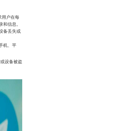
求用户在每
录和信息。
设备丢失或
手机、平
露或设备被盗
。