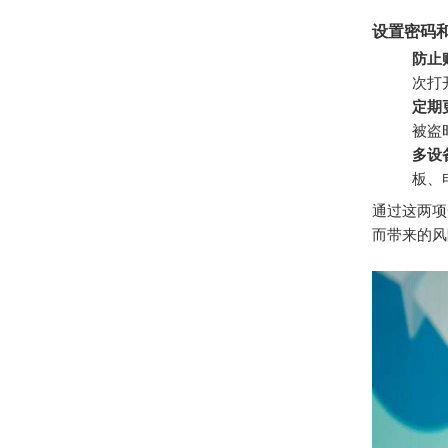
设置密码
防止
次打
定期
被盗
多设
板、
通过这两项
而带来的风