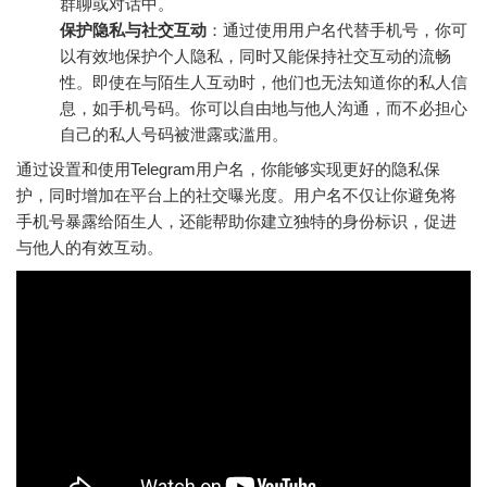
群聊或对话中。
保护隐私与社交互动
：通过使用用户名代替手机号，你可
以有效地保护个人隐私，同时又能保持社交互动的流畅
性。即使在与陌生人互动时，他们也无法知道你的私人信
息，如手机号码。你可以自由地与他人沟通，而不必担心
自己的私人号码被泄露或滥用。
通过设置和使用Telegram用户名，你能够实现更好的隐私保
护，同时增加在平台上的社交曝光度。用户名不仅让你避免将
手机号暴露给陌生人，还能帮助你建立独特的身份标识，促进
与他人的有效互动。