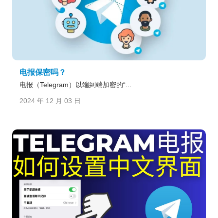
电报保密吗？
电报（Telegram）以端到端加密的“...
2024 年 12 月 03 日