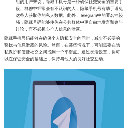
组的用户来说，隐藏手机号是一种确保社交安全的重要手
段。群聊中经常会有不认识的人，隐藏手机号有助于避免
这些人获取你的私人数据。此外，Telegram中的匿名性较
强，隐藏号码能够使你在公共群体中更自由地发言和参与
讨论，而不必担心个人信息的泄露。
隐藏手机号码能够在确保个人隐私安全的同时，减少不必要的
骚扰与信息泄露的风险。然而，在某些情况下，可能需要在隐
私保护和便捷社交之间找到一个平衡点。通过灵活设置，你可
以在保证安全的基础上，保持与他人的良好社交互动。