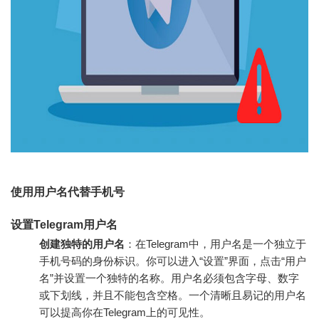
使用用户名代替手机号
设置Telegram用户名
创建独特的用户名
：在Telegram中，用户名是一个独立于
手机号码的身份标识。你可以进入“设置”界面，点击“用户
名”并设置一个独特的名称。用户名必须包含字母、数字
或下划线，并且不能包含空格。一个清晰且易记的用户名
可以提高你在Telegram上的可见性。