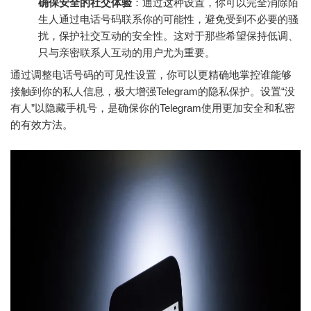
确保安全的社交体验
：通过这种设置，你可以完全消除陌
生人通过电话号码联系你的可能性，避免受到不必要的骚
扰，保护社交互动的安全性。这对于那些希望保持低调、
只与亲密联系人互动的用户尤为重要。
通过调整电话号码的可见性设置，你可以更精确地掌控谁能够
接触到你的私人信息，极大增强Telegram的隐私保护。设置“没
有人”以隐藏手机号，是确保你的Telegram使用更加安全和私密
的有效方法。