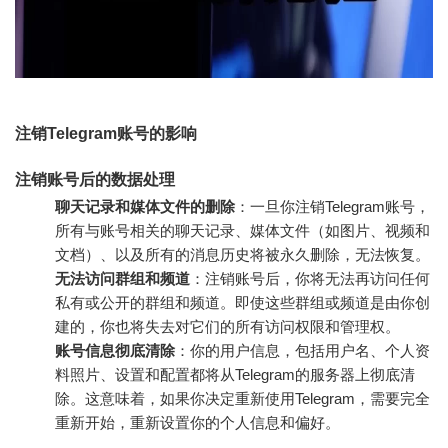
注销Telegram账号的影响
注销账号后的数据处理
聊天记录和媒体文件的删除
：一旦你注销Telegram账号，
所有与账号相关的聊天记录、媒体文件（如图片、视频和
文档）、以及所有的消息历史将被永久删除，无法恢复。
无法访问群组和频道
：注销账号后，你将无法再访问任何
私有或公开的群组和频道。即使这些群组或频道是由你创
建的，你也将失去对它们的所有访问权限和管理权。
账号信息彻底清除
：你的用户信息，包括用户名、个人资
料照片、设置和配置都将从Telegram的服务器上彻底清
除。这意味着，如果你决定重新使用Telegram，需要完全
重新开始，重新设置你的个人信息和偏好。