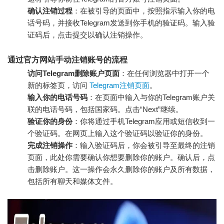
确认注销过程
：在被引导的页面中，按照指示输入你的电
话号码，并接收Telegram发送到你手机的验证码。输入验
证码后，点击提交以确认注销操作。
通过官方网站手动注销账号的流程
访问Telegram删除账户页面
：在任何浏览器中打开一个
新的标签页，访问
Telegram注销页面
。
输入你的电话号码
：在页面中输入与你的Telegram账户关
联的电话号码，包括国家码。点击“Next”继续。
验证你的身份
：你将通过手机Telegram应用或短信收到一
个验证码。在网页上输入这个验证码以验证你的身份。
完成注销操作
：输入验证码后，你会被引导至最终的注销
页面，此处你需要确认你想要删除你的账户。确认后，点
击删除账户。这一操作会永久删除你的账户及所有数据，
包括所有聊天和媒体文件。