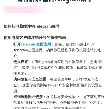
如何从电脑端注销Telegram账号
使用电脑客户端注销账号的操作指南
打开
Telegram桌面应用
：首先，在你的电脑上打开
Telegram桌面应用。确保你已经登录到你想要注销的账
户。
进入设置
：在Telegram桌面应用的左侧菜单中，点击“设
置”（或使用顶部菜单栏中的相应选项，这取决于你的操
作系统）。
访问隐私与安全设置
：在设置菜单中，选择“隐私与安
全”。这里你会找到各种与账户安全和隐私相关的设置选
项。
找到删除账户链接
：在隐私与安全设置中，向下滚动直到
你看到“删除我的账号”部分。点击该部分中提供的链接，
这将引导你前往Telegram的官方账号注销页面。