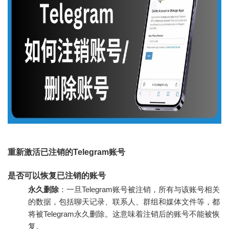
重新激活已注销的Telegram账号
是否可以恢复已注销的账号
永久删除
：一旦Telegram账号被注销，所有与该账号相关
的数据，包括聊天记录、联系人、群组和媒体文件等，都
将被Telegram永久删除。这意味着注销后的账号不能被恢
复。