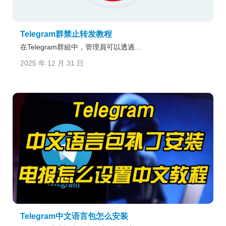
Telegram群禁止转发教程
在Telegram群組中，管理員可以透過...
2025 年 12 月 31 日
Telegram中文语言包怎么安装